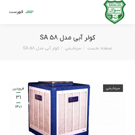
فهرست
کولر آبی مدل SA 58
مکان شما:
صفحه نخست
سرمایشی
کولر آبی مدل SA 58
سرمایشی
فروردین
31
1401