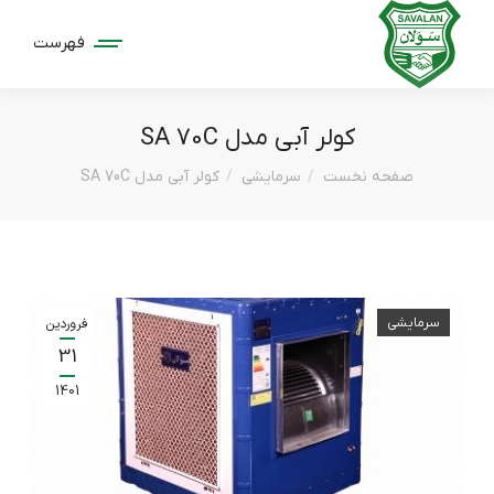
فهرست
کولر آبی مدل SA 70C
مکان شما:
صفحه نخست
سرمایشی
کولر آبی مدل SA 70C
سرمایشی
فروردین
31
1401